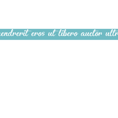
y Colle
endrerit eros ut libero auctor ultr